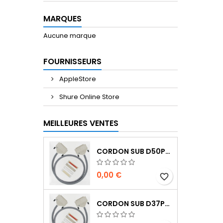
MARQUES
Aucune marque
FOURNISSEURS
AppleStore
Shure Online Store
MEILLEURES VENTES
CORDON SUB D50PTS MALE/MALE 1M
0,00 €
favorite_border
CORDON SUB D37PTS MALE/MALE 1M