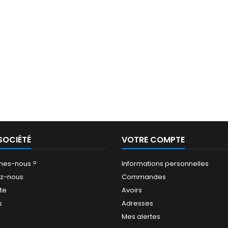
SOCIÉTÉ
VOTRE COMPTE
mes-nous ?
Informations personnelles
ez-nous
Commandes
ite
Avoirs
s
Adresses
Mes alertes