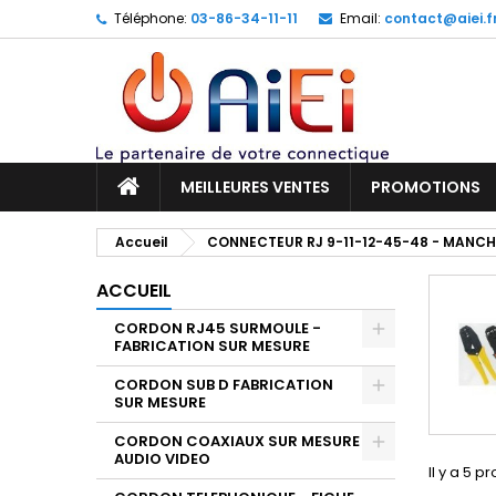
Téléphone:
03-86-34-11-11
Email:
contact@aiei.f
M
(
C
C
add_circle_outline
((
Vo
No
d'e
MEILLEURES VENTES
PROMOTIONS
Accueil
CONNECTEUR RJ 9-11-12-45-48 - MANCH
ACCUEIL
CORDON RJ45 SURMOULE -
FABRICATION SUR MESURE
CORDON SUB D FABRICATION
SUR MESURE
CORDON COAXIAUX SUR MESURE
AUDIO VIDEO
Il y a 5 pr