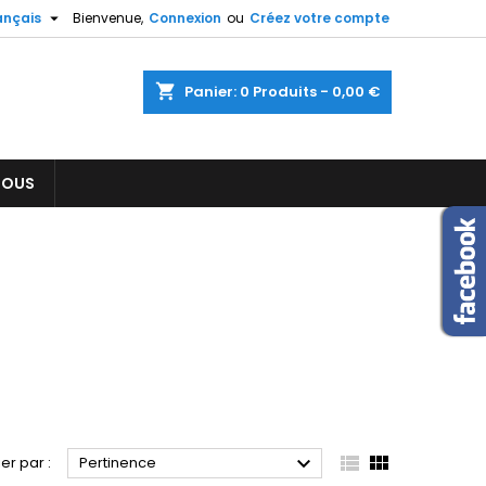

ançais
Bienvenue,
Connexion
ou
Créez votre compte
×
×
×
×
shopping_cart
Panier:
0
Produits - 0,00 €
NOUS
)
n
s



ier par :
Pertinence