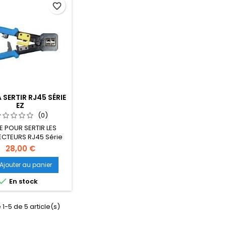
favorite_border
A SERTIR RJ45 SÉRIE
EZ
(0)
E POUR SERTIR LES
CTEURS RJ45 Série
EZ
28,00 €
Ajouter au panier

En stock
 1-5 de 5 article(s)