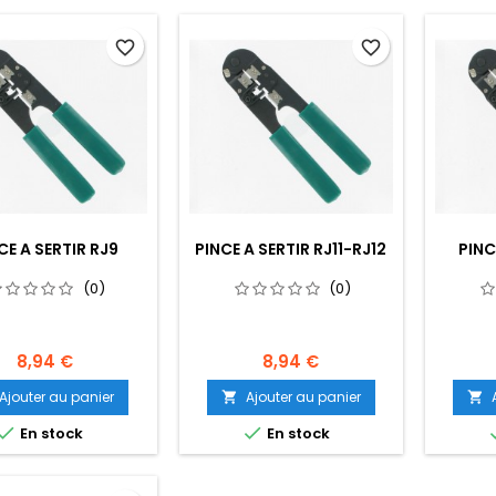
favorite_border
favorite_border
CE A SERTIR RJ9
PINCE A SERTIR RJ11-RJ12
PINC
(0)
(0)
8,94 €
8,94 €
Ajouter au panier
Ajouter au panier




En stock
En stock