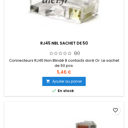
RJ45 NBL SACHET DE 50
(0)
Connecteurs RJ45 Non Blindé 8 contacts doré Or. Le sachet
de 50 pcs.
5,46 €
Ajouter au panier


En stock
favorite_border