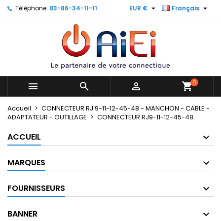


Téléphone:
03-86-34-11-11
EUR €
Français
×
×
×
×
Mes listes
((modalTitle))
Créer une liste d'envies
Connexion
Créer une nouvelle liste
add_circle_outline
((confirmMessage))
Vous devez être connecté pour ajouter des produits
Nom de la liste d'envies
à votre liste d'envies.
((cancelText))
((modalDeleteText))
0
Annuler
Connexion



shopping_cart
Annuler
Créer une liste d'envies
Accueil
CONNECTEUR RJ 9-11-12-45-48 - MANCHON - CABLE -
ADAPTATEUR - OUTILLAGE
CONNECTEUR RJ9-11-12-45-48
ACCUEIL
MARQUES
FOURNISSEURS
BANNER