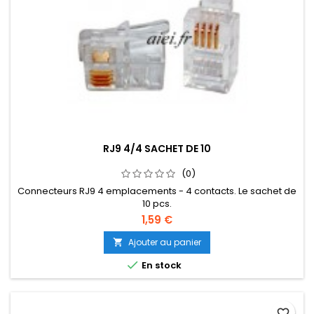
RJ9 4/4 SACHET DE 10
(0)
Connecteurs RJ9 4 emplacements - 4 contacts. Le sachet de
10 pcs.
1,59 €
Ajouter au panier


En stock
favorite_border