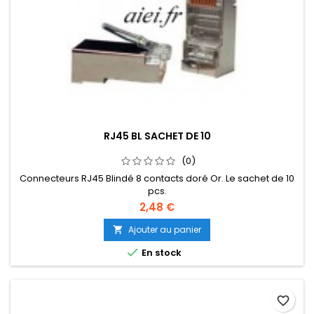
RJ45 BL SACHET DE 10
(0)
Connecteurs RJ45 Blindé 8 contacts doré Or. Le sachet de 10
pcs.
2,48 €
Ajouter au panier


En stock
favorite_border