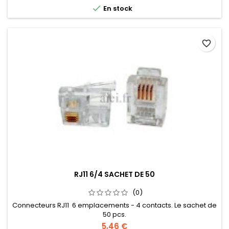

En stock
favorite_border
RJ11 6/4 SACHET DE 50
(0)
Connecteurs RJ11 6 emplacements - 4 contacts. Le sachet de
50 pcs.
5,46 €