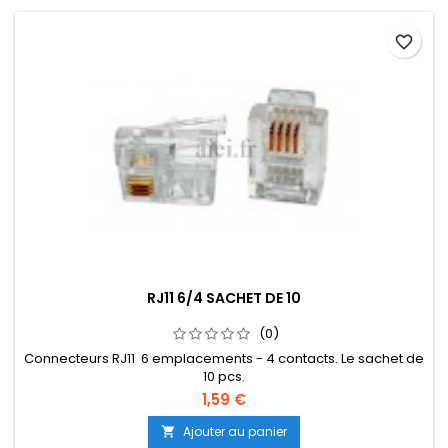
favorite_border
RJ11 6/4 SACHET DE 10
(0)
Connecteurs RJ11 6 emplacements - 4 contacts. Le sachet de
10 pcs.
1,59 €
Ajouter au panier
