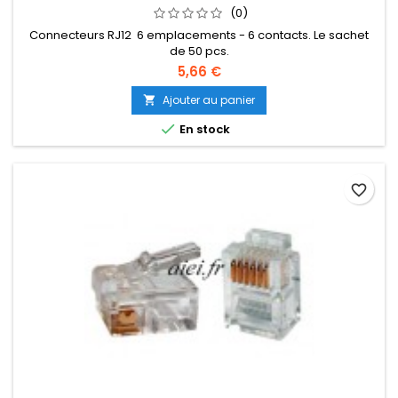
(0)
Connecteurs RJ12 6 emplacements - 6 contacts. Le sachet
de 50 pcs.
5,66 €
Ajouter au panier


En stock
favorite_border