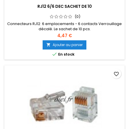
RJ12 6/6 DEC SACHET DE 10
(0)
Connecteurs RJ12 6 emplacements - 6 contacts Verrouillage
décalé. Le sachet de 10 pcs.
4,47 €
Ajouter au panier


En stock
favorite_border