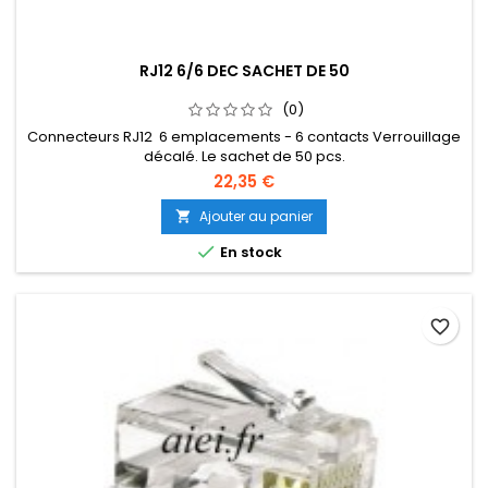
RJ12 6/6 DEC SACHET DE 50
(0)
Connecteurs RJ12 6 emplacements - 6 contacts Verrouillage
décalé. Le sachet de 50 pcs.
22,35 €
Ajouter au panier


En stock
favorite_border