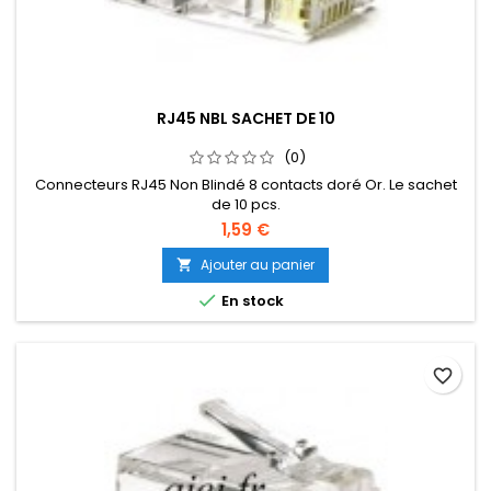
RJ45 NBL SACHET DE 10
(0)
Connecteurs RJ45 Non Blindé 8 contacts doré Or. Le sachet
de 10 pcs.
1,59 €
Ajouter au panier


En stock
favorite_border