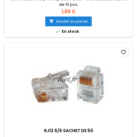
de 10 pcs.
1,69 €
Ajouter au panier


En stock
favorite_border
RJ12 6/6 SACHET DE 50