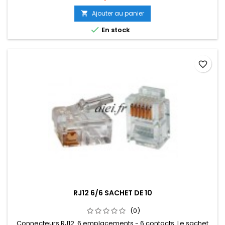
Ajouter au panier


En stock
favorite_border
RJ12 6/6 SACHET DE 10
(0)
Connecteurs RJ12 6 emplacements - 6 contacts. Le sachet