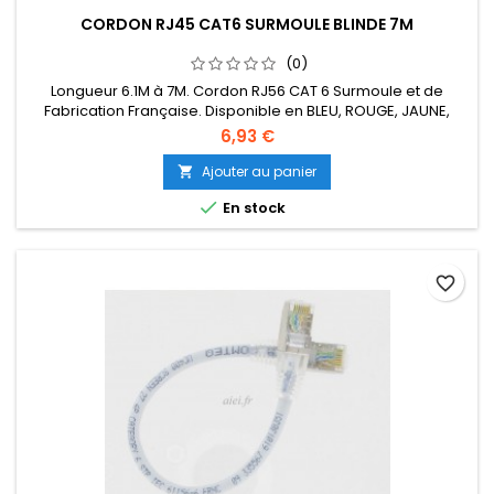
CORDON RJ45 CAT6 SURMOULE BLINDE 7M
(0)
Longueur 6.1M à 7M. Cordon RJ56 CAT 6 Surmoule et de
Fabrication Française. Disponible en BLEU, ROUGE, JAUNE,
VERT, ORANGE, NOIR, VIOLET.
6,93 €
Ajouter au panier


En stock
favorite_border