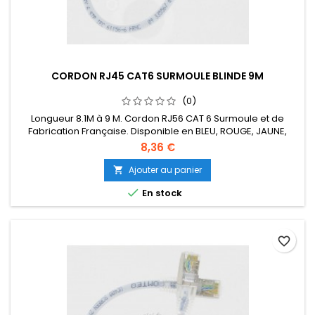
CORDON RJ45 CAT6 SURMOULE BLINDE 9M
(0)
Longueur 8.1M à 9 M. Cordon RJ56 CAT 6 Surmoule et de
Fabrication Française. Disponible en BLEU, ROUGE, JAUNE,
VERT, ORANGE, NOIR, VIOLET.
8,36 €
Ajouter au panier


En stock
favorite_border