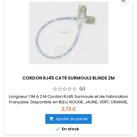
CORDON RJ45 CAT6 SURMOULE BLINDE 2M
(0)
Longueur 1.1M à 2 M Cordon RJ45 Surmoule et de Fabrication
Française. Disponible en BLEU, ROUGE, JAUNE, VERT, ORANGE,
NOIR, VIOLET. Existe également en gaine LSZH.
2,73 €
Ajouter au panier


En stock