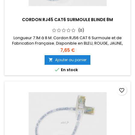
CORDON RJ45 CAT6 SURMOULE BLINDE 8M
(0)
Longueur 7.1M à 8 M. Cordon RJ56 CAT 6 Surmoule et de
Fabrication Française. Disponible en BLEU, ROUGE, JAUNE,
VERT, ORANGE, NOIR, VIOLET.
7,65 €
Ajouter au panier


En stock
favorite_border