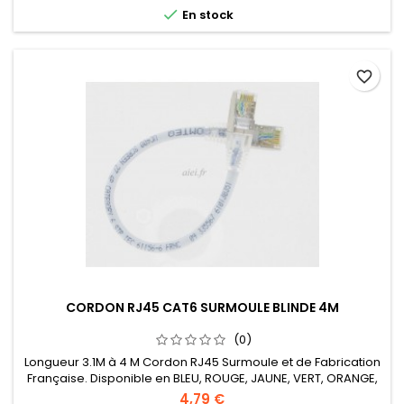

En stock
favorite_border
CORDON RJ45 CAT6 SURMOULE BLINDE 4M
(0)
Longueur 3.1M à 4 M Cordon RJ45 Surmoule et de Fabrication
Française. Disponible en BLEU, ROUGE, JAUNE, VERT, ORANGE,
NOIR, VIOLET.
4,79 €