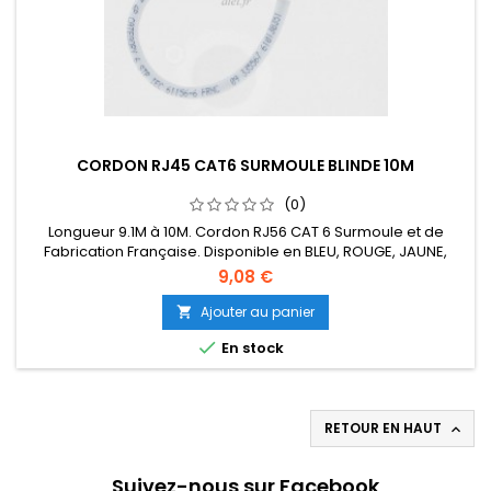
CORDON RJ45 CAT6 SURMOULE BLINDE 10M
(0)
Longueur 9.1M à 10M. Cordon RJ56 CAT 6 Surmoule et de
Fabrication Française. Disponible en BLEU, ROUGE, JAUNE,
VERT, ORANGE, NOIR, VIOLET. Le Mètre suppl 0.72€ HT.
9,08 €
Ajouter au panier


En stock
RETOUR EN HAUT

Suivez-nous sur Facebook