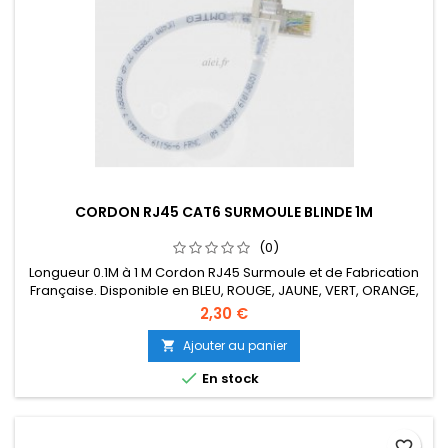
CORDON RJ45 CAT6 SURMOULE BLINDE 1M
(0)
Longueur 0.1M à 1 M Cordon RJ45 Surmoule et de Fabrication
Française. Disponible en BLEU, ROUGE, JAUNE, VERT, ORANGE,
NOIR, VIOLET. Existe également en gaine LSZH.
2,30 €
Ajouter au panier


En stock
favorite_border