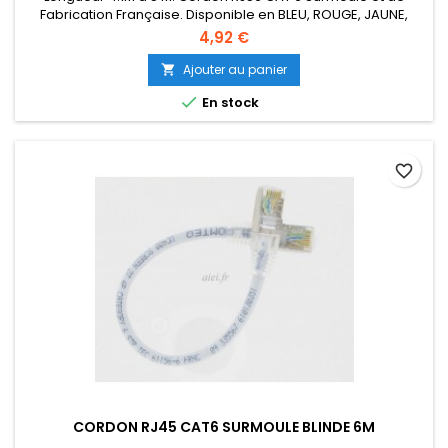
Fabrication Française. Disponible en BLEU, ROUGE, JAUNE,
VERT, ORANGE, NOIR, VIOLET.
4,92 €
Ajouter au panier


En stock
favorite_border
CORDON RJ45 CAT6 SURMOULE BLINDE 6M