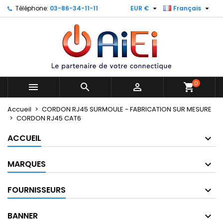


Téléphone:
03-86-34-11-11
EUR €
Français
×
×
×
×
Mes listes
((modalTitle))
Créer une liste d'envies
Connexion
Créer une nouvelle liste
add_circle_outline
((confirmMessage))
Vous devez être connecté pour ajouter des produits
Nom de la liste d'envies
à votre liste d'envies.
((cancelText))
((modalDeleteText))
0
Annuler
Connexion



shopping_cart
Annuler
Créer une liste d'envies
Accueil
CORDON RJ45 SURMOULE - FABRICATION SUR MESURE
CORDON RJ45 CAT6
ACCUEIL
MARQUES
FOURNISSEURS
BANNER