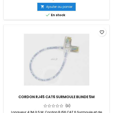
Ajouter au panier


En stock
favorite_border
CORDON RJ45 CAT6 SURMOULE BLINDE 5M
(0)
Longueur 4.1M à 5 M. Cordon RJ56 CAT 6 Surmoule et de