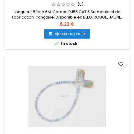
(0)
Longueur 5.1M à 6M. Cordon RJ56 CAT 6 Surmoule et de
Fabrication Française. Disponible en BLEU, ROUGE, JAUNE,
VERT, ORANGE, NOIR, VIOLET.
6,22 €
Ajouter au panier


En stock
favorite_border