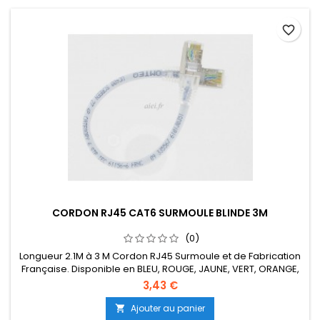
favorite_border
CORDON RJ45 CAT6 SURMOULE BLINDE 3M
(0)
Longueur 2.1M à 3 M Cordon RJ45 Surmoule et de Fabrication
Française. Disponible en BLEU, ROUGE, JAUNE, VERT, ORANGE,
NOIR, VIOLET.
3,43 €
Ajouter au panier
