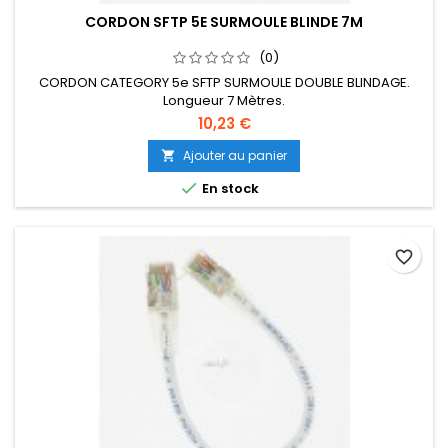
CORDON SFTP 5E SURMOULE BLINDE 7M
(0)
CORDON CATEGORY 5e SFTP SURMOULE DOUBLE BLINDAGE.
Longueur 7 Mètres.
10,23 €
Ajouter au panier


En stock
favorite_border