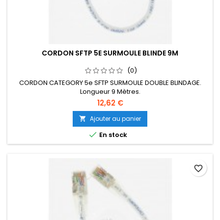
CORDON SFTP 5E SURMOULE BLINDE 9M
(0)
CORDON CATEGORY 5e SFTP SURMOULE DOUBLE BLINDAGE.
Longueur 9 Mètres.
12,62 €
Ajouter au panier


En stock
favorite_border