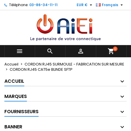


Téléphone:
03-86-34-11-11
EUR €
Français
×
×
×
×
Mes listes
((modalTitle))
Créer une liste d'envies
Connexion
Créer une nouvelle liste
add_circle_outline
((confirmMessage))
Vous devez être connecté pour ajouter des produits
Nom de la liste d'envies
à votre liste d'envies.
((cancelText))
((modalDeleteText))
0
Annuler
Connexion



shopping_cart
Annuler
Créer une liste d'envies
Accueil
CORDON RJ45 SURMOULE - FABRICATION SUR MESURE
CORDON RJ45 CAT5e BLINDE SFTP
ACCUEIL
MARQUES
FOURNISSEURS
BANNER