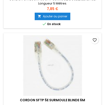
Longueur 5 Métres.
7,85 €
Ajouter au panier


En stock
favorite_border
CORDON SFTP 5E SURMOULE BLINDE 6M