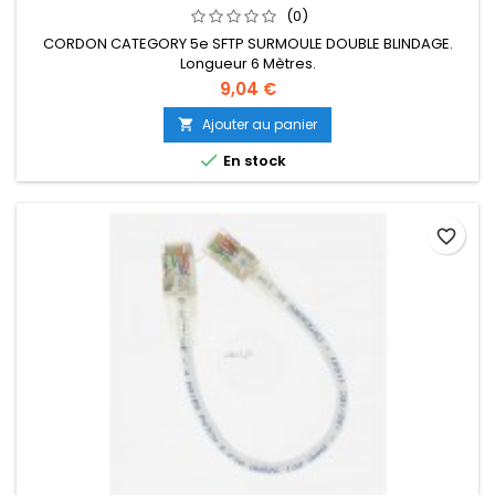
(0)
CORDON CATEGORY 5e SFTP SURMOULE DOUBLE BLINDAGE.
Longueur 6 Mètres.
9,04 €
Ajouter au panier


En stock
favorite_border