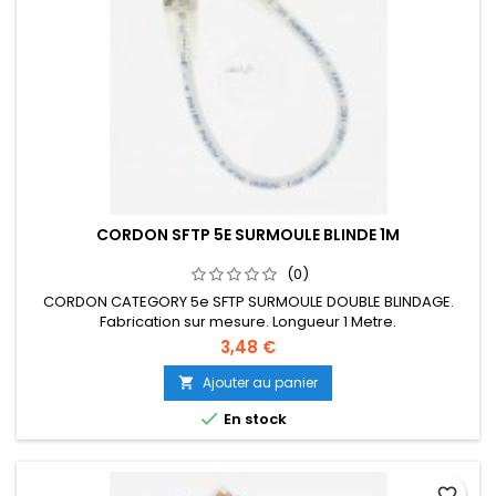
CORDON SFTP 5E SURMOULE BLINDE 1M
(0)
CORDON CATEGORY 5e SFTP SURMOULE DOUBLE BLINDAGE.
Fabrication sur mesure. Longueur 1 Metre.
3,48 €
Ajouter au panier


En stock
favorite_border