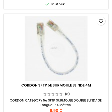

En stock
favorite_border
CORDON SFTP 5E SURMOULE BLINDE 4M
(0)
CORDON CATEGORY 5e SFTP SURMOULE DOUBLE BLINDAGE.
Longueur 4 Métres.
6,90 €