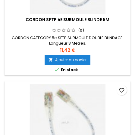
CORDON SFTP 5E SURMOULE BLINDE 8M
(0)
CORDON CATEGORY 5e SFTP SURMOULE DOUBLE BLINDAGE.
Longueur 8 Mètres.
11,42 €
Ajouter au panier


En stock
favorite_border