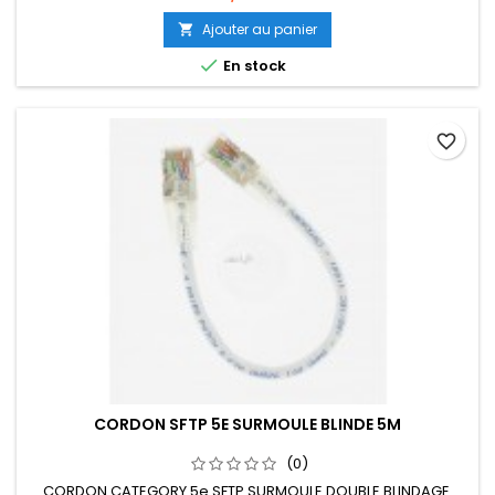
Ajouter au panier


En stock
favorite_border
CORDON SFTP 5E SURMOULE BLINDE 5M
(0)
CORDON CATEGORY 5e SFTP SURMOULE DOUBLE BLINDAGE.