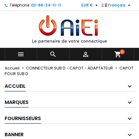


Téléphone:
03-86-34-11-11
EUR €
Français
×
×
×
×
Mes listes
((modalTitle))
Créer une liste d'envies
Connexion
Créer une nouvelle liste
add_circle_outline
((confirmMessage))
Vous devez être connecté pour ajouter des produits
Nom de la liste d'envies
à votre liste d'envies.
((cancelText))
((modalDeleteText))
0
Annuler
Connexion



shopping_cart
Annuler
Créer une liste d'envies
Accueil
CONNECTEUR SUB D - CAPOT - ADAPTATEUR
CAPOT
POUR SUB D
ACCUEIL
MARQUES
FOURNISSEURS
BANNER