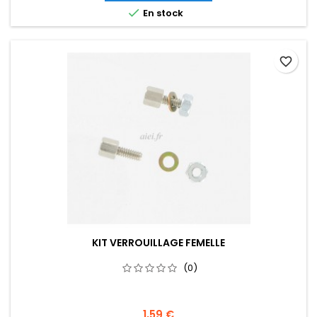

En stock
favorite_border
KIT VERROUILLAGE FEMELLE
(0)
1,59 €