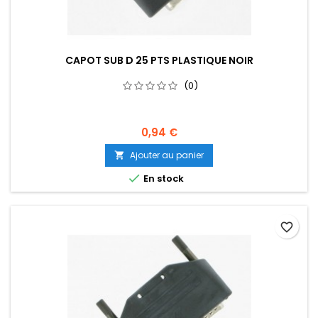
CAPOT SUB D 25 PTS PLASTIQUE NOIR
(0)
0,94 €
Ajouter au panier


En stock
favorite_border