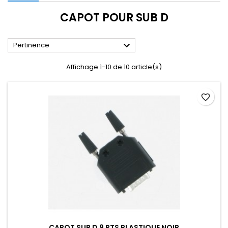
CAPOT POUR SUB D

Pertinence
Affichage 1-10 de 10 article(s)
favorite_border
CAPOT SUB D 9 PTS PLASTIQUE NOIR