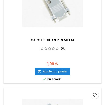
CAPOT SUB D 9 PTS METAL
(0)
1,99 €
Ajouter au panier


En stock
favorite_border