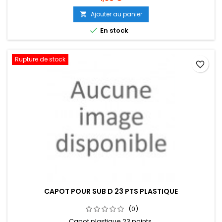
Ajouter au panier


En stock
Rupture de stock
favorite_border
CAPOT POUR SUB D 23 PTS PLASTIQUE
(0)
Capot plastique 23 points.