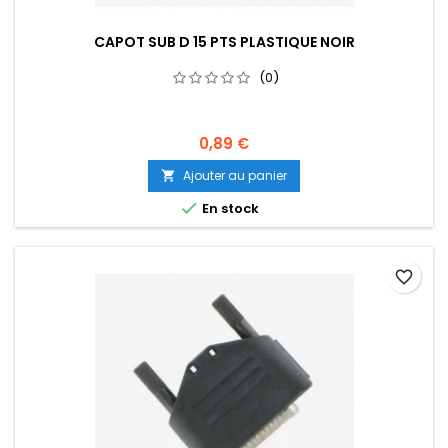
CAPOT SUB D 15 PTS PLASTIQUE NOIR
(0)
0,89 €
Ajouter au panier


En stock
favorite_border