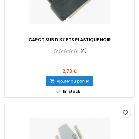
CAPOT SUB D 37 PTS PLASTIQUE NOIR
(0)
2,73 €
Ajouter au panier


En stock
favorite_border