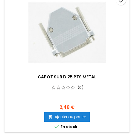
favorite_border
CAPOT SUB D 25 PTS METAL
(0)
2,48 €
Ajouter au panier


En stock