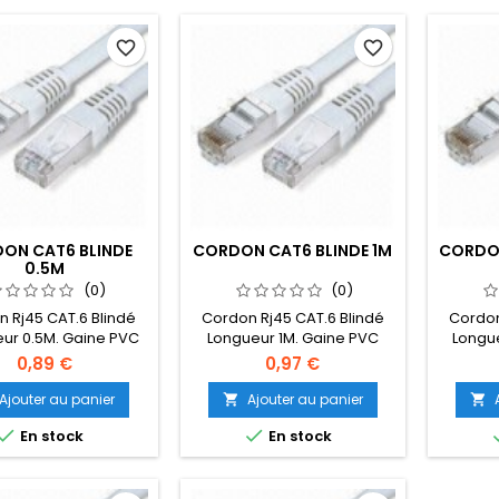
favorite_border
favorite_border
ON CAT6 BLINDE
CORDON CAT6 BLINDE 1M
CORDON
0.5M
(0)
(0)
 Rj45 CAT.6 Blindé
Cordon Rj45 CAT.6 Blindé
Cordon
ur 0.5M. Gaine PVC
Longueur 1M. Gaine PVC
Longu
s. Disponible en
Gris. Disponible en
Gri
0,89 €
0,97 €
férentes couleurs
différentes couleurs
diff
aune,Vert,Bleu,Noir,Orange
Rouge,Jaune,Vert,Bleu,Noir,Orange
Rouge,J
Ajouter au panier
Ajouter au panier




En stock
En stock