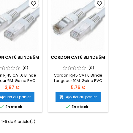
favorite_border
favorite_border
N CAT6 BLINDE 5M
CORDON CAT6 BLINDE 5M
(0)
(0)
 Rj45 CAT.6 Blindé
Cordon Rj45 CAT.6 Blindé
eur 5M. Gaine PVC
Longueur 10M. Gaine PVC
s. Disponible en
Gris. Disponible en
3,87 €
5,76 €
férentes couleurs
différentes couleurs
aune,Vert,Bleu,Noir,Orange
Rouge,Jaune,Vert,Bleu,Noir,Orange
Ajouter au panier
Ajouter au panier



En stock
En stock
 1-6 de 6 article(s)