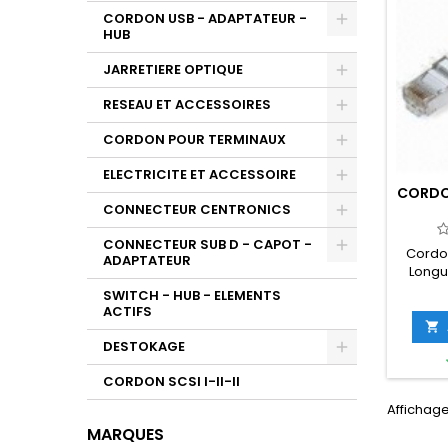
CORDON USB - ADAPTATEUR -
HUB
JARRETIERE OPTIQUE
RESEAU ET ACCESSOIRES
CORDON POUR TERMINAUX
ELECTRICITE ET ACCESSOIRE
CORDO
CONNECTEUR CENTRONICS
CONNECTEUR SUB D - CAPOT -
Cordon
ADAPTATEUR
Longu
Gri
SWITCH - HUB - ELEMENTS
dif
ACTIFS
Rouge,J

DESTOKAGE
CORDON SCSI I-II-II
Affichage
MARQUES