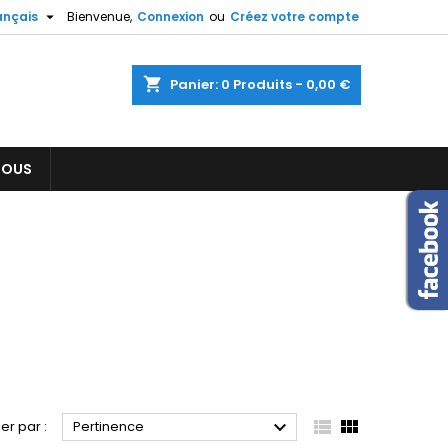

ançais
Bienvenue,
Connexion
ou
Créez votre compte
×
×
×
×
shopping_cart
Panier:
0
Produits - 0,00 €
NOUS
)
n
s



ier par :
Pertinence