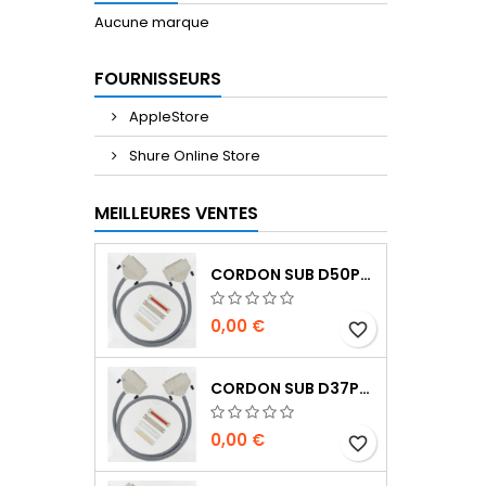
Aucune marque
FOURNISSEURS
AppleStore
Shure Online Store
MEILLEURES VENTES
CORDON SUB D50PTS MALE/MALE 1M
0,00 €
favorite_border
CORDON SUB D37PTS MALE/MALE 1M
0,00 €
favorite_border