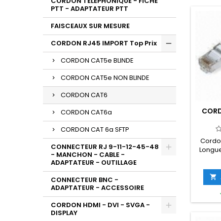
CORDON TELEPHONIQUE - FICHE
PTT - ADAPTATEUR PTT
FAISCEAUX SUR MESURE
CORDON RJ45 IMPORT Top Prix
CORDON CAT5e BLINDE
CORDON CAT5e NON BLINDE
CORDON CAT6
CORD
CORDON CAT6a
CORDON CAT 6a SFTP
Cordon
CONNECTEUR RJ 9-11-12-45-48
Longue
- MANCHON - CABLE -
Gri
ADAPTATEUR - OUTILLAGE
dif
Rouge,J

CONNECTEUR BNC -
ADAPTATEUR - ACCESSOIRE
CORDON HDMI - DVI - SVGA -
DISPLAY