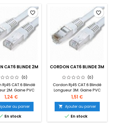
favorite_border
favorite_border
 CAT6 BLINDE 2M
CORDON CAT6 BLINDE 3M
(0)
(0)
 Rj45 CAT.6 Blindé
Cordon Rj45 CAT.6 Blindé
eur 2M. Gaine PVC
Longueur 3M. Gaine PVC
s. Disponible en
Gris. Disponible en
1,24 €
1,51 €
érentes couleurs
différentes couleurs
aune,Vert,Bleu,Noir,Orange
Rouge,Jaune,Vert,Bleu,Noir,Orange
Ajouter au panier
Ajouter au panier



En stock
En stock