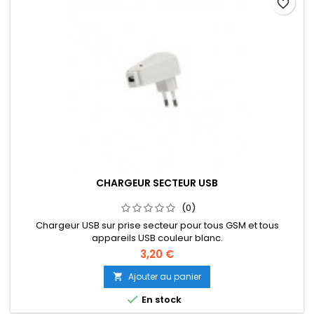
favorite_border
CHARGEUR SECTEUR USB
(0)
Chargeur USB sur prise secteur pour tous GSM et tous
appareils USB couleur blanc.
3,20 €
Ajouter au panier


En stock