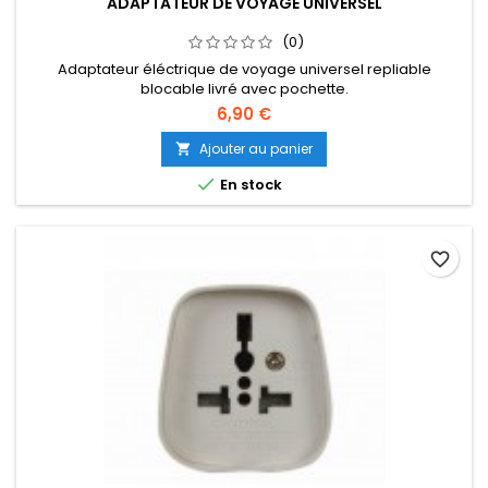
ADAPTATEUR DE VOYAGE UNIVERSEL
(0)
Adaptateur éléctrique de voyage universel repliable
blocable livré avec pochette.
6,90 €
Ajouter au panier


En stock
favorite_border