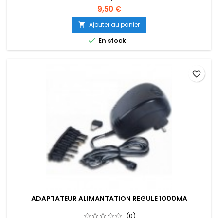
9,50 €
Ajouter au panier


En stock
favorite_border
ADAPTATEUR ALIMANTATION REGULE 1000MA
(0)