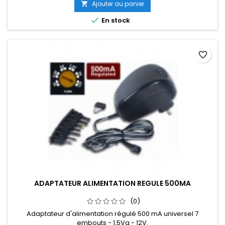
Ajouter au panier


En stock
favorite_border
ADAPTATEUR ALIMENTATION REGULE 500MA
(0)
Adaptateur d'alimentation régulé 500 mA universel 7
embouts - 1,5Va - 12V.