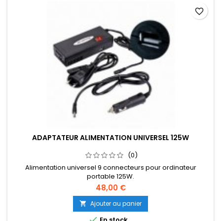
favorite_border
ADAPTATEUR ALIMENTATION UNIVERSEL 125W
(0)
Alimentation universel 9 connecteurs pour ordinateur
portable 125W.
48,00 €
Ajouter au panier


En stock