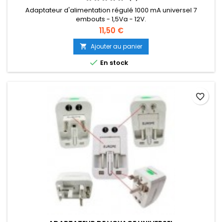
Adaptateur d'alimentation régulé 1000 mA universel 7
embouts - 1,5Va - 12V.
11,50 €
Ajouter au panier


En stock
favorite_border