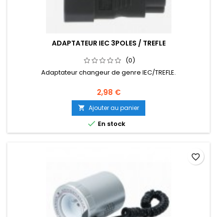
ADAPTATEUR IEC 3POLES / TREFLE
(0)
Adaptateur changeur de genre IEC/TREFLE.
2,98 €
Ajouter au panier


En stock
favorite_border