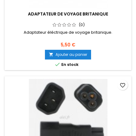
ADAPTATEUR DE VOYAGE BRITANIQUE
(0)
Adaptateur éléctrique de voyage britanique.
5,50 €
Ajouter au panier


En stock
favorite_border