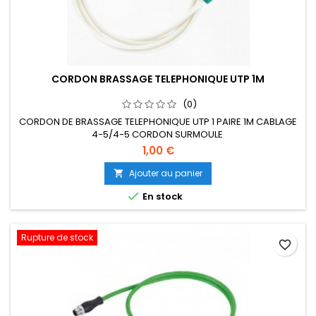
CORDON BRASSAGE TELEPHONIQUE UTP 1M
(0)
CORDON DE BRASSAGE TELEPHONIQUE UTP 1 PAIRE 1M CABLAGE
4-5/4-5 CORDON SURMOULE
1,00 €
Ajouter au panier


En stock
Rupture de stock
favorite_border