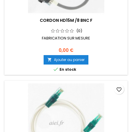
CORDON HD15M /8 BNC F
(0)
FABRICATION SUR MESURE
0,00 €
Ajouter au panier


En stock
favorite_border