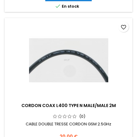

En stock
favorite_border
CORDON COAX L400 TYPE N MALE/MALE 2M
(0)
CABLE DOUBLE TRESSE CORDON GSM 2.5GHz
20,00 €