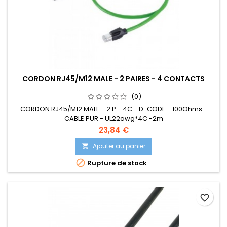
CORDON RJ45/M12 MALE - 2 PAIRES - 4 CONTACTS
(0)
CORDON RJ45/M12 MALE - 2 P - 4C - D-CODE - 100Ohms -
CABLE PUR - UL22awg*4C -2m
23,84 €
Ajouter au panier


Rupture de stock
favorite_border