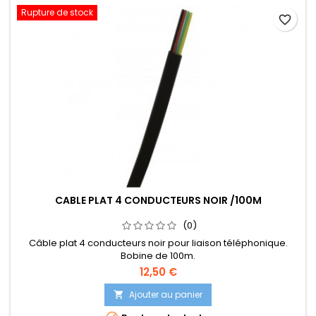
Rupture de stock
favorite_border
CABLE PLAT 4 CONDUCTEURS NOIR /100M
(0)
Câble plat 4 conducteurs noir pour liaison téléphonique.
Bobine de 100m.
12,50 €
Ajouter au panier
