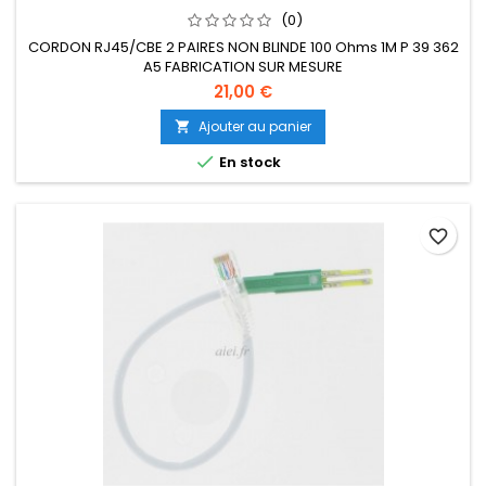
(0)
CORDON RJ45/CBE 2 PAIRES NON BLINDE 100 Ohms 1M P 39 362
A5 FABRICATION SUR MESURE
21,00 €
Ajouter au panier


En stock
favorite_border