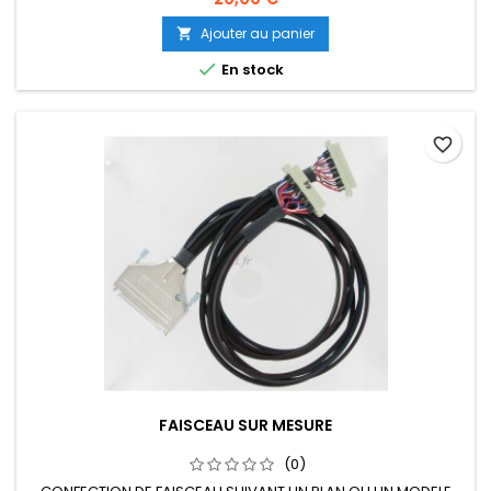
Ajouter au panier


En stock
favorite_border
FAISCEAU SUR MESURE
(0)