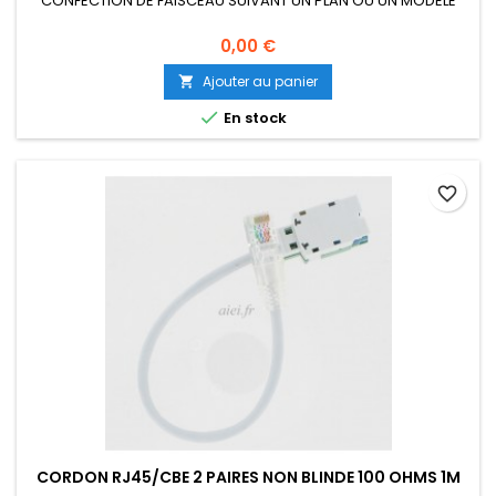
CONFECTION DE FAISCEAU SUIVANT UN PLAN OU UN MODELE
0,00 €
Ajouter au panier


En stock
favorite_border
CORDON RJ45/CBE 2 PAIRES NON BLINDE 100 OHMS 1M