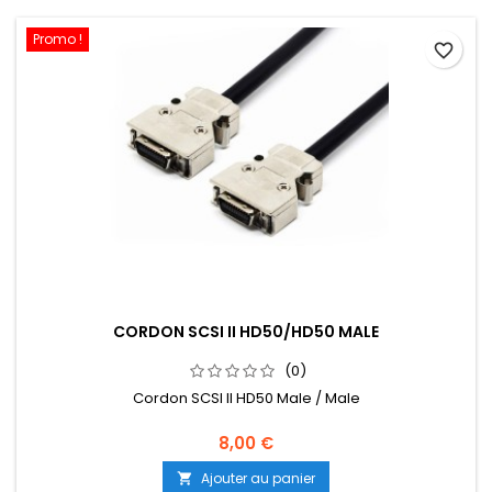
Promo !
favorite_border
CORDON SCSI II HD50/HD50 MALE
(0)
Cordon SCSI II HD50 Male / Male
8,00 €
Ajouter au panier
