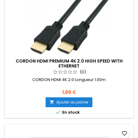
CORDON HDMI PREMIUM 4K 2.0 HIGH SPEED WITH
ETHERNET
(0)
CORDON HDMI 4K 2.0 Longueur 1.00m
1,89 €
Ajouter au panier


En stock
favorite_border