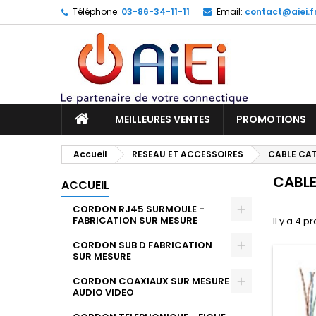
Téléphone:
03-86-34-11-11
Email:
contact@aiei.f
M
(
C
C
add_circle_outline
((
Vo
No
d'e
MEILLEURES VENTES
PROMOTIONS
Accueil
RESEAU ET ACCESSOIRES
CABLE CAT
CABLE
ACCUEIL
CORDON RJ45 SURMOULE -
FABRICATION SUR MESURE
Il y a 4 p
CORDON SUB D FABRICATION
SUR MESURE
CORDON COAXIAUX SUR MESURE
AUDIO VIDEO