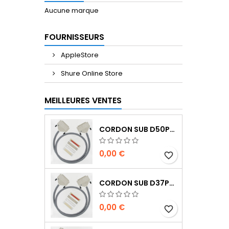
Aucune marque
FOURNISSEURS
AppleStore
Shure Online Store
MEILLEURES VENTES
CORDON SUB D50PTS MALE/MALE 1M
0,00 €
favorite_border
CORDON SUB D37PTS MALE/MALE 1M
0,00 €
favorite_border