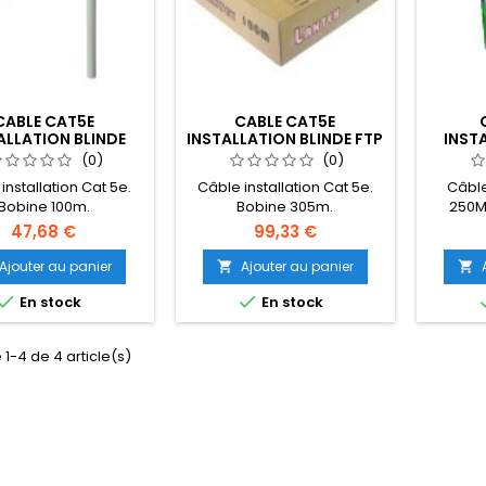
CABLE CAT5E
CABLE CAT5E
ALLATION BLINDE
INSTALLATION BLINDE FTP
INST
BOBINE 305M
(0)
(0)
installation Cat 5e.
Câble installation Cat 5e.
Câble
Bobine 100m.
Bobine 305m.
250M
47,68 €
99,33 €
Ajouter au panier
Ajouter au panier




En stock
En stock
 1-4 de 4 article(s)