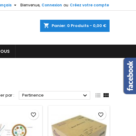

ançais
Bienvenue,
Connexion
ou
Créez votre compte
×
×
×
×
shopping_cart
Panier:
0
Produits - 0,00 €
NOUS
)
n
s



ier par :
Pertinence
favorite_border
favorite_border