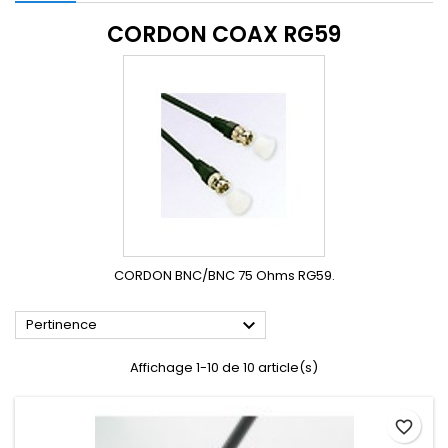
CORDON COAX RG59
CORDON BNC/BNC 75 Ohms RG59.

Pertinence
Affichage 1-10 de 10 article(s)
favorite_border