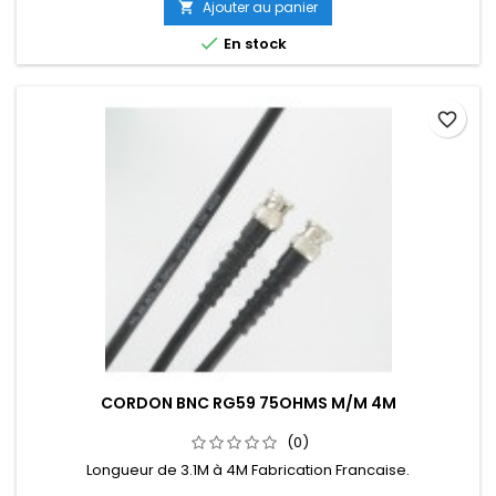
Ajouter au panier


En stock
favorite_border
CORDON BNC RG59 75OHMS M/M 4M
(0)
Longueur de 3.1M à 4M Fabrication Francaise.