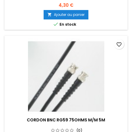
4,30 €
Ajouter au panier


En stock
favorite_border
CORDON BNC RG59 75OHMS M/M 5M
(0)