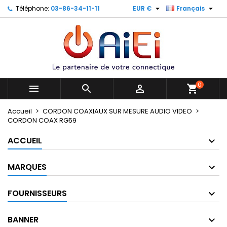


Téléphone:
03-86-34-11-11
EUR €
Français
×
×
×
×
Mes listes
((modalTitle))
Créer une liste d'envies
Connexion
Créer une nouvelle liste
add_circle_outline
((confirmMessage))
Vous devez être connecté pour ajouter des produits
Nom de la liste d'envies
à votre liste d'envies.
((cancelText))
((modalDeleteText))
0
Annuler
Connexion



shopping_cart
Annuler
Créer une liste d'envies
Accueil
CORDON COAXIAUX SUR MESURE AUDIO VIDEO
CORDON COAX RG59
ACCUEIL
MARQUES
FOURNISSEURS
BANNER