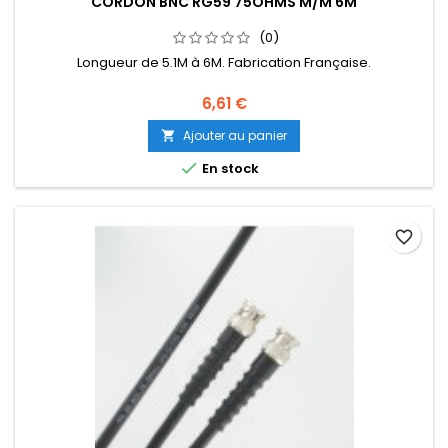
CORDON BNC RG59 75OHMS M/M 6M
(0)
Longueur de 5.1M à 6M. Fabrication Française.
6,61 €
Ajouter au panier


En stock
favorite_border