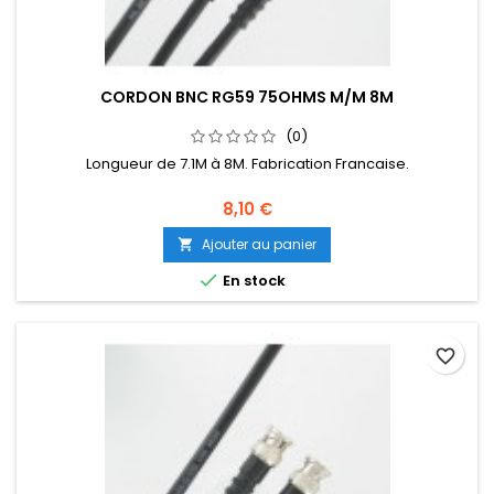
CORDON BNC RG59 75OHMS M/M 8M
(0)
Longueur de 7.1M à 8M. Fabrication Francaise.
8,10 €
Ajouter au panier


En stock
favorite_border