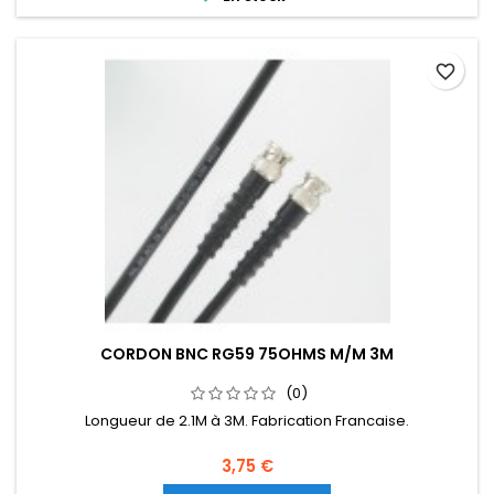
favorite_border
CORDON BNC RG59 75OHMS M/M 3M
(0)
Longueur de 2.1M à 3M. Fabrication Francaise.
3,75 €