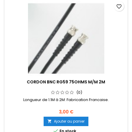
favorite_border
CORDON BNC RG59 75OHMS M/M 2M
(0)
Longueur de 1.1M à 2M. Fabrication Francaise.
3,00 €
Ajouter au panier


En stock