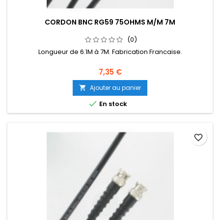
CORDON BNC RG59 75OHMS M/M 7M
(0)
Longueur de 6.1M à 7M. Fabrication Francaise.
7,35 €
Ajouter au panier


En stock
favorite_border