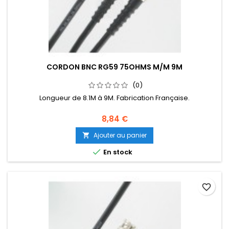
CORDON BNC RG59 75OHMS M/M 9M
(0)
Longueur de 8.1M à 9M. Fabrication Française.
8,84 €
Ajouter au panier


En stock
favorite_border