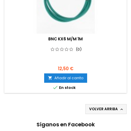
BNC KX6 M/M 1M
(0)
12,50 €
Añadir al carrito


En stock
VOLVER ARRIBA

Síganos en Facebook