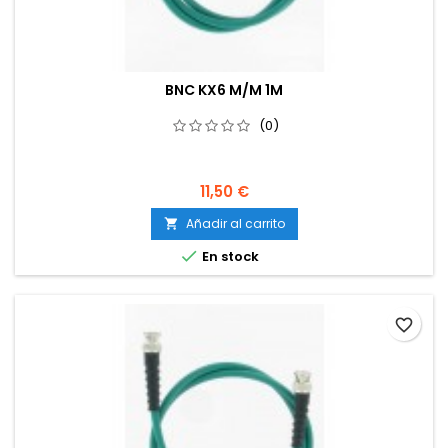
BNC KX6 M/M 1M
(0)
11,50 €
Añadir al carrito


En stock
favorite_border