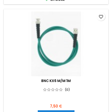
favorite_border
BNC KX6 M/M 1M
(0)
7,50 €