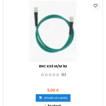
favorite_border
BNC KX6 M/M 1M
(0)
5,00 €
Añadir al carrito


En stock