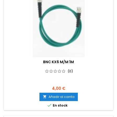
BNC KX6 M/M 1M
(0)
4,00 €
Añadir al carrito


En stock