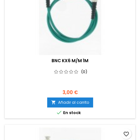
BNC KX6 M/M 1M
(0)
3,00 €
Añadir al carrito


En stock
favorite_border