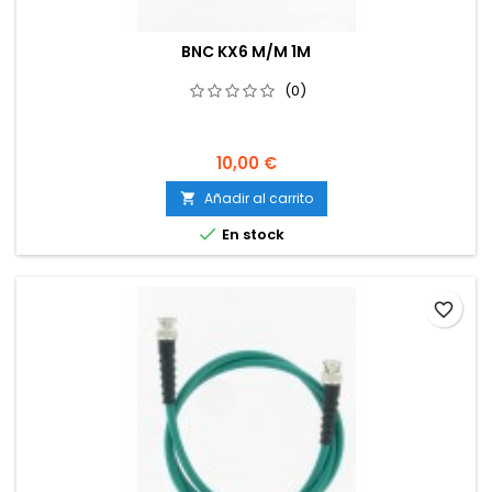
BNC KX6 M/M 1M
(0)
10,00 €
Añadir al carrito


En stock
favorite_border