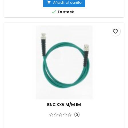
Añadir al carrito


En stock
favorite_border
BNC KX6 M/M 1M
(0)